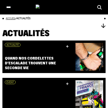
Open
main
Aller
ACCUEIL
ACTUALITÉS
menu
au
contenu
ACTUALITÉS
ACTUALITÉ
QUAND NOS CORDELETTES
D’ESCALADE TROUVENT UNE
SECONDE VIE
EVENT