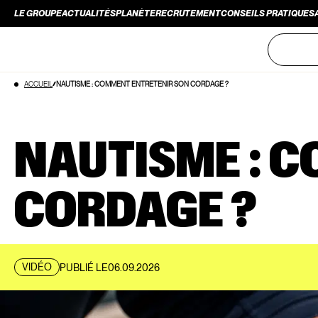
LE GROUPE
ACTUALITÉS
PLANÈTE
RECRUTEMENT
CONSEILS PRATIQUES
LE GROUPE
ACTUALITÉS
PLANÈTE
RECRUTEMENT
CONSEILS PRATIQUES
Aller
ACCUEIL
NAUTISME : COMMENT ENTRETENIR SON CORDAGE ?
au
contenu
NAUTISME : 
CORDAGE ?
VIDÉO
PUBLIÉ LE
06.09.2026