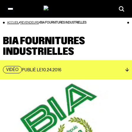
Open
main
Aller
ACCUEIL
REVENDEURS
BIA FOURNITURES INDUSTRIELLES
menu
au
contenu
BIA FOURNITURES
INDUSTRIELLES
VIDÉO
PUBLIÉ LE
10.24.2016