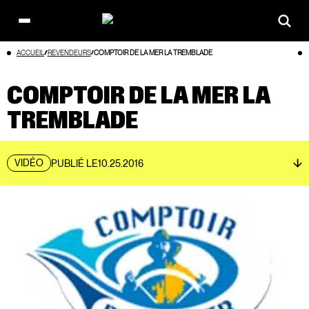
Open
main
Aller
ACCUEIL
REVENDEURS
COMPTOIR DE LA MER LA TREMBLADE
menu
au
contenu
COMPTOIR DE LA MER LA
TREMBLADE
VIDÉO
PUBLIÉ LE
10.25.2016