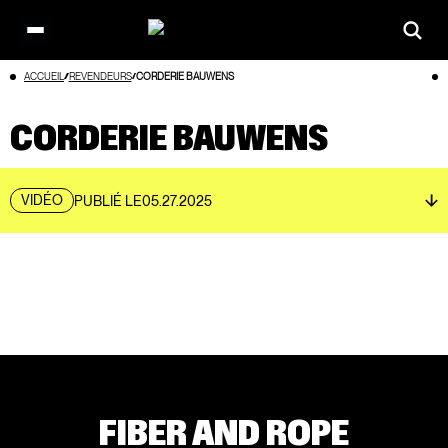
Open
main
Aller
ACCUEIL
REVENDEURS
CORDERIE BAUWENS
menu
au
contenu
CORDERIE BAUWENS
VIDÉO
PUBLIÉ LE
05.27.2025
FIBER AND ROPE