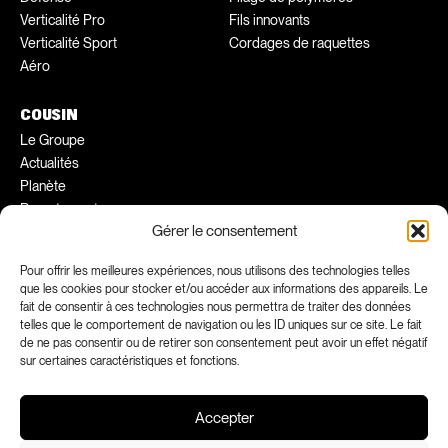
Verticalité Pro
Fils innovants
Verticalité Sport
Cordages de raquettes
Aéro
COUSIN
Le Groupe
Actualités
Planète
Recrutement
Gérer le consentement
Conseils pratiques
Ambassadeurs
Pour offrir les meilleures expériences, nous utilisons des technologies telles
que les cookies pour stocker et/ou accéder aux informations des appareils. Le
fait de consentir à ces technologies nous permettra de traiter des données
FACEBOOK
INSTAGRAM
telles que le comportement de navigation ou les ID uniques sur ce site. Le fait
LINKEDIN
YOUTUBE
de ne pas consentir ou de retirer son consentement peut avoir un effet négatif
sur certaines caractéristiques et fonctions.
Accepter