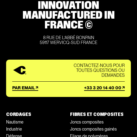
INNOVATION
MANUFACTURED IN
FRANCE ©
8 RUE DE L’ABBÉ BONPAIN
59117 WERVICQ-SUD FRANCE
CONTACTEZ-NOUS POUR
TOUTES QUESTIONS OU
DEMANDES
PAR EMAIL
+33 3 20 14 40 00
CORDAGES
FIBRES ET COMPOSITES
Nautisme
Joncs composites
Industrie
Joncs composites gainés
Défense
Filage de polymères