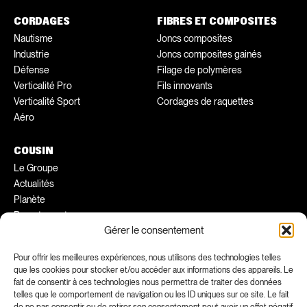
CORDAGES
FIBRES ET COMPOSITES
Nautisme
Joncs composites
Industrie
Joncs composites gainés
Défense
Filage de polymères
Verticalité Pro
Fils innovants
Verticalité Sport
Cordages de raquettes
Aéro
COUSIN
Le Groupe
Actualités
Planète
Recrutement
Gérer le consentement
Conseils pratiques
Ambassadeurs
Pour offrir les meilleures expériences, nous utilisons des technologies telles
que les cookies pour stocker et/ou accéder aux informations des appareils. Le
FACEBOOK
INSTAGRAM
fait de consentir à ces technologies nous permettra de traiter des données
telles que le comportement de navigation ou les ID uniques sur ce site. Le fait
LINKEDIN
YOUTUBE