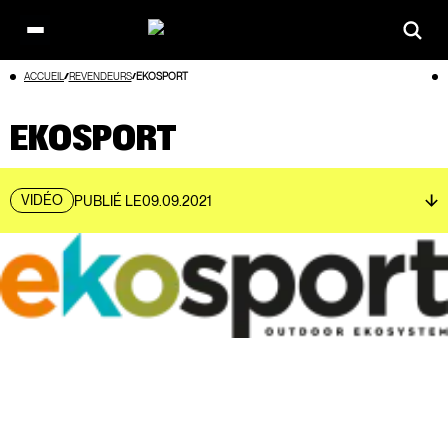
Open
main
Aller
ACCUEIL
REVENDEURS
EKOSPORT
menu
au
contenu
EKOSPORT
VIDÉO
PUBLIÉ LE
09.09.2021