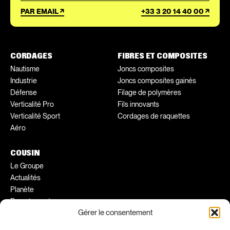
PAR EMAIL
+33 3 20 14 40 00
CORDAGES
FIBRES ET COMPOSITES
Nautisme
Joncs composites
Industrie
Joncs composites gainés
Défense
Filage de polymères
Verticalité Pro
Fils innovants
Verticalité Sport
Cordages de raquettes
Aéro
COUSIN
Le Groupe
Actualités
Planète
Recrutement
Gérer le consentement
Conseils pratiques
Ambassadeurs