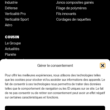
Industrie
Joncs composites gainés
Défense
Filage de polymères
Verticalité Pro
Fils innovants
Verticalité Sport
Cordages de raquettes
Aéro
COUSIN
Le Groupe
Actualités
Planète
Recrutement
Gérer le consentement
Conseils pratiques
Ambassadeurs
Pour offrir les meilleures expériences, nous utilisons des technologies telles
que les cookies pour stocker et/ou accéder aux informations des appareils. Le
fait de consentir à ces technologies nous permettra de traiter des données
FACEBOOK
INSTAGRAM
telles que le comportement de navigation ou les ID uniques sur ce site. Le fait
LINKEDIN
YOUTUBE
de ne pas consentir ou de retirer son consentement peut avoir un effet négatif
sur certaines caractéristiques et fonctions.