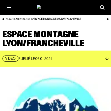
Open
main
Aller
ACCUEIL
REVENDEURS
ESPACE MONTAGNE LYON/FRANCHEVILLE
menu
au
contenu
ESPACE MONTAGNE
LYON/FRANCHEVILLE
VIDÉO
PUBLIÉ LE
06.01.2021