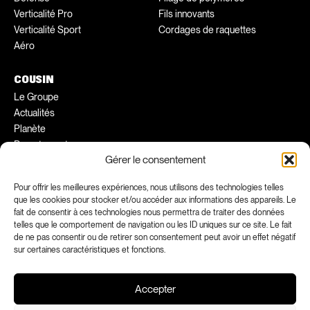
Verticalité Pro
Fils innovants
Verticalité Sport
Cordages de raquettes
Aéro
COUSIN
Le Groupe
Actualités
Planète
Recrutement
Gérer le consentement
Conseils pratiques
Ambassadeurs
Pour offrir les meilleures expériences, nous utilisons des technologies telles
que les cookies pour stocker et/ou accéder aux informations des appareils. Le
fait de consentir à ces technologies nous permettra de traiter des données
FACEBOOK
INSTAGRAM
telles que le comportement de navigation ou les ID uniques sur ce site. Le fait
LINKEDIN
YOUTUBE
de ne pas consentir ou de retirer son consentement peut avoir un effet négatif
sur certaines caractéristiques et fonctions.
Accepter