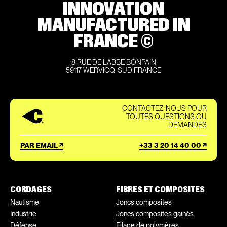
INNOVATION
MANUFACTURED IN
FRANCE ©
8 RUE DE L’ABBÉ BONPAIN
59117 WERVICQ-SUD FRANCE
CONTACTEZ-NOUS POUR
TOUTES QUESTIONS OU
DEMANDES
PAR EMAIL
+33 3 20 14 40 00
CORDAGES
FIBRES ET COMPOSITES
Nautisme
Joncs composites
Industrie
Joncs composites gainés
Défense
Filage de polymères