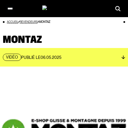
Open
main
Aller
ACCUEIL
REVENDEURS
MONTAZ
menu
au
contenu
MONTAZ
VIDÉO
PUBLIÉ LE
06.05.2025