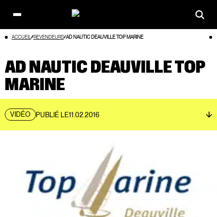
Open
main
Aller
ACCUEIL
REVENDEURS
AD NAUTIC DEAUVILLE TOP MARINE
menu
au
contenu
AD NAUTIC DEAUVILLE TOP
MARINE
VIDÉO
PUBLIÉ LE
11.02.2016