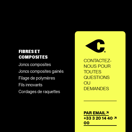
FIBRES ET
COMPOSITES
CONTACTEZ-
Joncs composites
NOUS POUR
Joncs composites gainés
TOUTES
QUESTIONS
Filage de polymères
OU
Fils innovants
DEMANDES
Cordages de raquettes
PAR EMAIL
+33 3 20 14 40
00