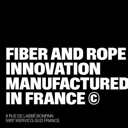
FIBER AND ROPE
INNOVATION
MANUFACTURE
IN FRANCE ©
8 RUE DE L’ABBÉ BONPAIN
59117 WERVICQ-SUD FRANCE