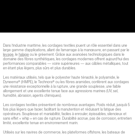
Dans l’industrie maritime, les cordages textiles jouent un rôle essentiel dans une
large gamme d’applications, allant de l’amarrage à la manœuvre, en passant par le
levage
, le
halage
ou le gréement. Grâce aux avancées technologiques dans le
domaine des fibres synthétiques, les cordages modernes offrent aujourd’hui des
performances comparables — voire supérieures — aux câbles métalliques, tout
en étant plus légers, plus sûrs et plus durables.
Les matériaux utilisés, tels que le polyester haute ténacité, le polyamide, le
Dyneema® (HMPE), le Technora® ou les fibres aramides, confèrent aux cordages
une résistance exceptionnelle à la rupture, une grande souplesse, une faible
allongement et une excellente tenue face aux agressions marines (UV, sel,
humidité, abrasion, agents chimiques).
Les cordages textiles présentent de nombreux avantages. Poids réduit, jusqu’à 5
fois plus légers que l’acier, facilitant la manutention et réduisant la fatigue des
opérateurs. Souplesse et maniabilité, faciles à enrouler, épissables, silencieux et
sans effet « whip » en cas de rupture. Durabilité accrue, pas de corrosion, entretien
limité, excellente tenue en environnement marin.
Utilisés sur les navires de commerce, les plateformes offshore, les bateaux de