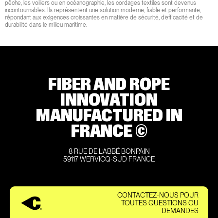
pêche, les voiliers ou en océanographie, les cordages textiles sont devenus
incontournables. Ils représentent une solution moderne, fiable et performante,
répondant aux exigences croissantes en matière de sécurité, d’efficacité et de
durabilité dans le milieu maritime.
FIBER AND ROPE
INNOVATION
MANUFACTURED IN
FRANCE ©
8 RUE DE L’ABBÉ BONPAIN
59117 WERVICQ-SUD FRANCE
CONTACTEZ-NOUS POUR
TOUTES QUESTIONS OU
DEMANDES