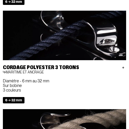
6 → 32 mm
CORDAGE POLYESTER 3 TORONS
MARITIME ET ANCRAGE
Diamètre - 6 mm au 32 mm
Sur bobine
3 couleurs
6 → 32 mm