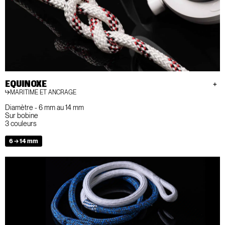
EQUINOXE
MARITIME ET ANCRAGE
Diamètre - 6 mm au 14 mm
Sur bobine
3 couleurs
6 → 14 mm