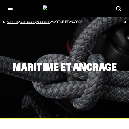
Open
main
Aller
ACCUEIL
CORDAGES
INDUSTRIE
MARITIME ET ANCRAGE
menu
au
contenu
MARITIME ET ANCRAGE