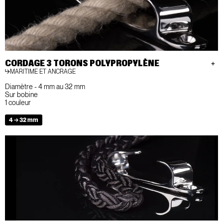
CORDAGE 3 TORONS POLYPROPYLÈNE
MARITIME ET ANCRAGE
Diamètre - 4 mm au 32 mm
Sur bobine
1 couleur
4 → 32 mm