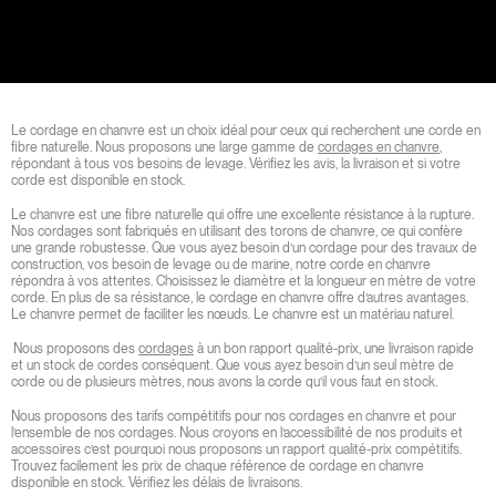
Le cordage en chanvre est un choix idéal pour ceux qui recherchent une corde en
fibre naturelle. Nous proposons une large gamme de
cordages en chanvre
,
répondant à tous vos besoins de levage. Vérifiez les avis, la livraison et si votre
corde est disponible en stock.
Le chanvre est une fibre naturelle qui offre une excellente résistance à la rupture.
Nos cordages sont fabriqués en utilisant des torons de chanvre, ce qui confère
une grande robustesse. Que vous ayez besoin d’un cordage pour des travaux de
construction, vos besoin de levage ou de marine, notre corde en chanvre
répondra à vos attentes. Choisissez le diamètre et la longueur en mètre de votre
corde. En plus de sa résistance, le cordage en chanvre offre d’autres avantages.
Le chanvre permet de faciliter les nœuds. Le chanvre est un matériau naturel.
Nous proposons des
cordages
à un bon rapport qualité-prix, une livraison rapide
et un stock de cordes conséquent. Que vous ayez besoin d’un seul mètre de
corde ou de plusieurs mètres, nous avons la corde qu’il vous faut en stock.
Nous proposons des tarifs compétitifs pour nos cordages en chanvre et pour
l’ensemble de nos cordages. Nous croyons en l’accessibilité de nos produits et
accessoires c’est pourquoi nous proposons un rapport qualité-prix compétitifs.
Trouvez facilement les prix de chaque référence de cordage en chanvre
disponible en stock. Vérifiez les délais de livraisons.