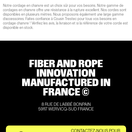
Notre cordage en chanvre est un choix sûr pour vos besoins. Notre gamme de
cordages en chanvre offre une résistance à la rupture excellent. Nos cordes sont
disponibles en plusieurs mètres. Nous proposons également une large gamme
d’accessoires. Faites confiance à Cousin Trestec pour tous vos besoins en
cordage chanvre ! Vérifiez les avis, la livraison et si la référence de votre corde est
disponible en stock.
FIBER AND ROPE
INNOVATION
MANUFACTURED IN
FRANCE ©
8 RUE DE L’ABBÉ BONPAIN
59117 WERVICQ-SUD FRANCE
CONTACTEZ-NOUS POUR