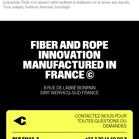
polyamide. Doté d’un aspect natté facilitant la réalisation et la tenue aux nœuds.
Tous usages, fixations diverses, bricolage.
FIBER AND ROPE
INNOVATION
MANUFACTURED IN
FRANCE ©
8 RUE DE L’ABBÉ BONPAIN
59117 WERVICQ-SUD FRANCE
CONTACTEZ-NOUS POUR
TOUTES QUESTIONS OU
DEMANDES
PAR EMAIL
+33 3 20 14 40 00