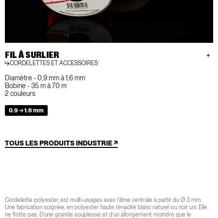
FIL À SURLIER
CORDELETTES ET ACCESSOIRES
Diamètre - 0,9 mm à 1,6 mm
Bobine - 35 m à 70 m
2 couleurs
0.9 → 1.6 mm
TOUS LES PRODUITS INDUSTRIE
Cordelette polyester, est multi-usages avec l’âme centrale à partir du Ø 3 mm.
Une fabrication soignée, en polyester haute ténacité blanc naturel ou noir uni. Elle
ne flotte pas. D’une grande souplesse et d’un allongement moindre que le