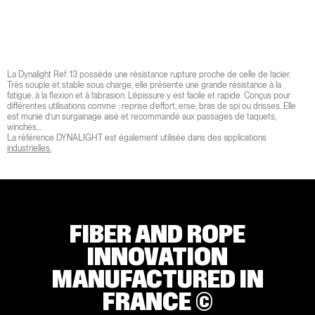
La Dynalight Ref. 13 possède une résistance rupture proche de celle de l’acier.
Très souple et stable sous charge, elle présente une grande résistance à la
fatigue, à la flexion et à l’abrasion. L’épissure y est facile et rapide. Conçus pour
différentes utilisations comme : reprise d’effort, erse, bras de spi ou drisses. Elle
est munie d’un surgainage aisé et recommandé aux passages de taquets,
winches…
La référence DYNALIGHT est également utilisée dans des applications
industrielles.
FIBER AND ROPE
INNOVATION
MANUFACTURED IN
FRANCE ©