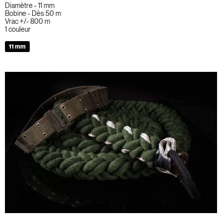
Diamètre - 11 mm
Bobine - Dès 50 m
Vrac +/- 800 m
1 couleur
11 mm