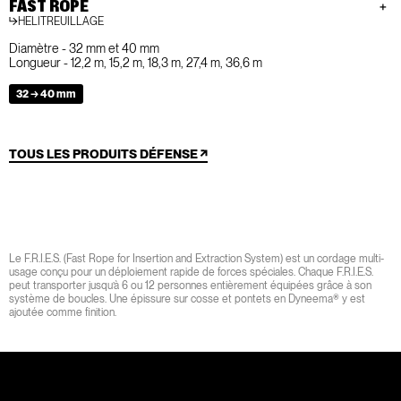
FAST ROPE
HELITREUILLAGE
Diamètre - 32 mm et 40 mm
Longueur - 12,2 m, 15,2 m, 18,3 m, 27,4 m, 36,6 m
32 → 40 mm
TOUS LES PRODUITS DÉFENSE
Le F.R.I.E.S. (Fast Rope for Insertion and Extraction System) est un cordage multi-
usage conçu pour un déploiement rapide de forces spéciales. Chaque F.R.I.E.S.
peut transporter jusqu’à 6 ou 12 personnes entièrement équipées grâce à son
système de boucles. Une épissure sur cosse et pontets en Dyneema® y est
ajoutée comme finition.