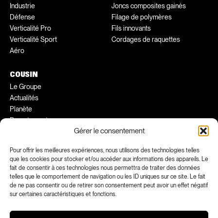
Industrie
Joncs composites gainés
Défense
Filage de polymères
Verticalité Pro
Fils innovants
Verticalité Sport
Cordages de raquettes
Aéro
COUSIN
Le Groupe
Actualités
Planète
Recrutement
Gérer le consentement
Conseils pratiques
Ambassadeurs
Pour offrir les meilleures expériences, nous utilisons des technologies telles
que les cookies pour stocker et/ou accéder aux informations des appareils. Le
FACEBOOK
INSTAGRAM
fait de consentir à ces technologies nous permettra de traiter des données
telles que le comportement de navigation ou les ID uniques sur ce site. Le fait
LINKEDIN
YOUTUBE
de ne pas consentir ou de retirer son consentement peut avoir un effet négatif
sur certaines caractéristiques et fonctions.