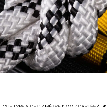
IQUE TYPE A, DE DIAMÈTRE 11 MM, ADAPTÉE À D