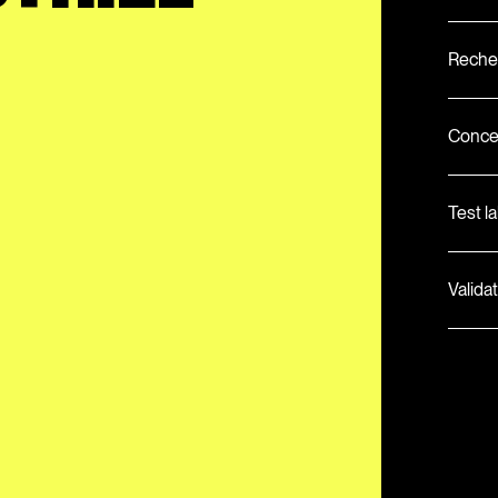
Recher
Concep
Test l
Valida