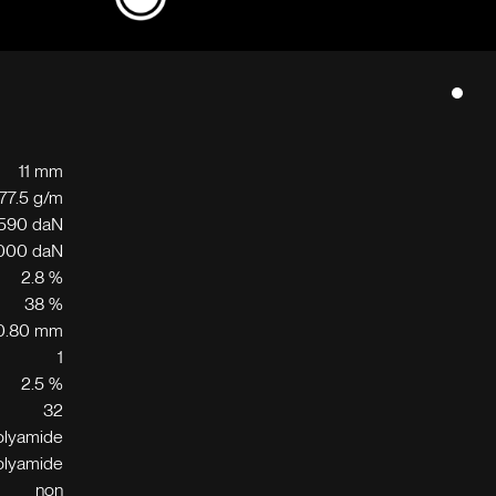
11 mm
77.5 g/m
590 daN
000 daN
2.8 %
38 %
0.80 mm
1
2.5 %
32
olyamide
olyamide
non