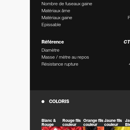
Nombre de fuseaux gaine
Matériaux âme
Matériaux gaine
P
Epissable
Référence
CT
Diamètre
Masse / mètre au repos
Résistance rupture
COLORIS
Blanc &
Rouge fils
Orange fils
Jaune fils
Ja
Rouge
couleur
couleur
couleur
Bl