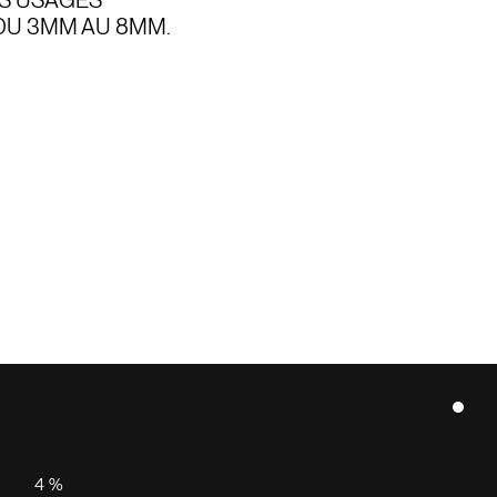
US USAGES
 DU 3MM AU 8MM.
4 %