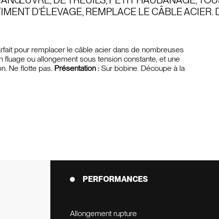
MANŒUVRE, DE TREUILS, PETIT HAUBANAGE, TO
TIMENT D’ÉLEVAGE, REMPLACE LE CÂBLE ACIER.
arfait pour remplacer le câble acier dans de nombreuses
n fluage ou allongement sous tension constante, et une
n. Ne flotte pas.
Présentation :
Sur bobine. Découpe à la
PERFORMANCES
Allongement rupture