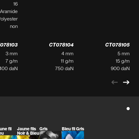
16
Aramide
olyester
non
078103
CT078104
CT078105
3 mm
4 mm
5 mm
7 g/m
11 g/m
15 g/m
400 daN
750 daN
900 daN
une fil
Jaune fils
Gris
Bleu fil Gris
eu
Noir & Bleu