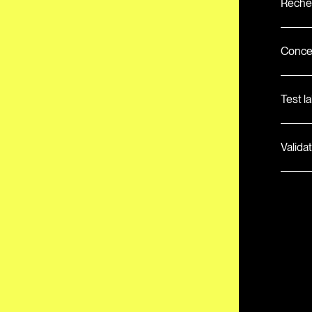
Recher
Concep
Test l
Valida