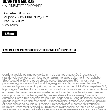
ULVETANNA 8.5
ALPINISME ET RANDONNÉE
Diamètre - 8,5 mm
Poupée - 50m, 60m, 70m, 80m
Vrac +/- 600m
2 couleurs
8.5 mm
TOUS LES PRODUITS VERTICALITÉ SPORT
Corde à double et jumelée de 8,0 mm de diamètre adaptée à l’escalade en
grande voie rocheuse, en glace ou en alpinisme, avec traitement hydrophobe
StopAqua. Fine, légère et durable, la corde Supercouloir 8,0 mm est très
polyvalente, pour une utilisation alpine, en grande voie, ou en voie glaciaire. Son
traitement hydrophobe StopAqua , conforme à la norme UIAA Water repellent 101,
la protège d’une trop forte prise en humidité lors d’utilisations dans des conditions
extrême. Elle bénéficie de la nouvelle technologie Techtouch de Cousin Trestec
qui lui procure un toucher agréable, une excellente fluidité ainsi qu’une forte
durabilité. Corde très polyvalente pour un usage tout au long de l’année avec une
grande légèreté et diamètre faible. Utilisation alpine, grande voie, ou voie glaciaire
et peut s’utiliser à double ou jumelée. Protection accrue contre l’infiltration de
l’humidité. Traitement StopAqua: : traitement hydrophobe de l’âme et de la gaine