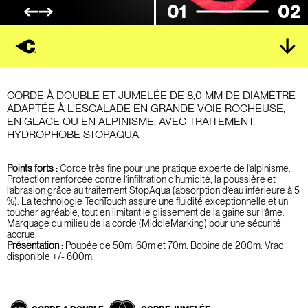
01
02
CORDE À DOUBLE ET JUMELÉE DE 8,0 MM DE DIAMÈTRE
ADAPTÉE À L’ESCALADE EN GRANDE VOIE ROCHEUSE,
EN GLACE OU EN ALPINISME, AVEC TRAITEMENT
HYDROPHOBE STOPAQUA.
Points forts :
Corde très fine pour une pratique experte de l'alpinisme.
Protection renforcée contre l’infiltration d’humidité, la poussière et
l’abrasion grâce au traitement StopAqua (absorption d’eau inférieure à 5
%). La technologie TechTouch assure une fluidité exceptionnelle et un
toucher agréable, tout en limitant le glissement de la gaine sur l’âme.
Marquage du milieu de la corde (MiddleMarking) pour une sécurité
accrue.
Présentation :
Poupée de 50m, 60m et 70m. Bobine de 200m. Vrac
disponible +/- 600m.