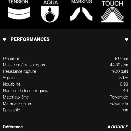
PERFORMANCES
Diamètre
8.0 mm
Masse / mètre au repos
44.80 g/m
Résistance rupture
1900 daN
% gaine
39 %
Nouabilité
0.93
Nombre de fuseaux gaine
40
Matériaux âme
Polyamide
Matériaux gaine
Polyamide
Epissable
non
Référence
À DOUBLE