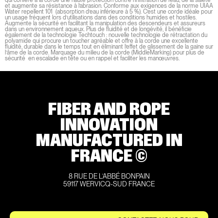
qui confère à la corde une haute protection contre l’infiltration de l’eau, de la saleté
et augmente sa résistance à l’abrasion. Conforme aux exigences de la norme UIAA
Water repellent 101 (absorption d’eau inférieure à 5 %). C’est une corde idéale pour
un usage fréquent lors d’utilisations dans des conditions humides et hostiles.
Augmente la sécurité en facilitant la manipulation des descendeurs et assureurs
dans un environnement aqueux. Plus de fluidité et de longévité, il bénéficie
également de la technologie Techtouch : nouvelle technologie de rétractation du
polyamide qui procure un toucher agréable et offre à la corde une excellente
fluidité, durable dans le temps tout en éliminant l’effet de glissement de la gaine sur
l’âme de la corde. Marquage du milieu de la corde (MiddleMarking) pour plus de
sécurité en escalade en tête ou en rappel et faciliter les manœuvres.
FIBER AND ROPE
INNOVATION
MANUFACTURED IN
FRANCE ©
8 RUE DE L’ABBÉ BONPAIN
59117 WERVICQ-SUD FRANCE